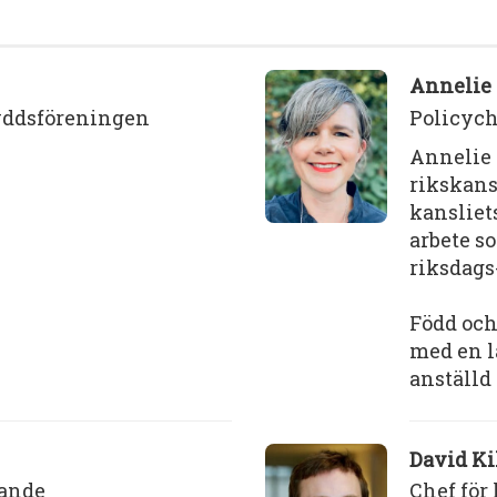
Annelie
kyddsföreningen
Policych
Annelie 
rikskans
kansliet
arbete so
riksdags
Född och
med en l
anställd 
David Ki
rande
Chef för