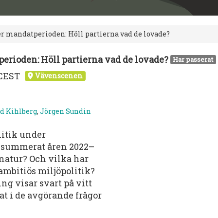
r mandatperioden: Höll partierna vad de lovade?
erioden: Höll partierna vad de lovade?
Har passerat
0 CEST
Vävenscenen
d Kihlberg
,
Jörgen Sundin
litik under
 summerat åren 2022–
 natur? Och vilka har
r ambitiös miljöpolitik?
 visar svart på vitt
at i de avgörande frågor