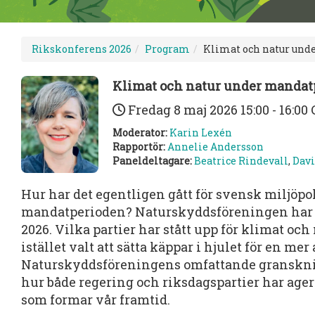
Rikskonferens 2026
Program
Klimat och natur unde
Klimat och natur under mandatp
Fredag 8 maj 2026
15:00 - 16:0
Moderator:
Karin Lexén
Rapportör:
Annelie Andersson
Paneldeltagare:
Beatrice Rindevall
,
Davi
Hur har det egentligen gått för svensk miljöpo
mandatperioden? Naturskyddsföreningen har
2026. Vilka partier har stått upp för klimat och
istället valt att sätta käppar i hjulet för en me
Naturskyddsföreningens omfattande granskning
hur både regering och riksdagspartier har ager
som formar vår framtid.