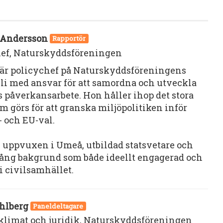
 Andersson
Rapportör
ef, Naturskyddsföreningen
är policychef på Naturskyddsföreningens
li med ansvar för att samordna och utveckla
s påverkansarbete. Hon håller ihop det stora
m görs för att granska miljöpolitiken inför
- och EU-val.
 uppvuxen i Umeå, utbildad statsvetare och
ång bakgrund som både ideellt engagerad och
i civilsamhället.
hlberg
Paneldeltagare
 klimat och juridik, Naturskyddsföreningen