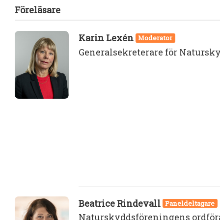
Föreläsare
Karin Lexén
Moderator
Generalsekreterare för Naturs
Beatrice Rindevall
Paneldeltagare
Naturskyddsföreningens ordfö