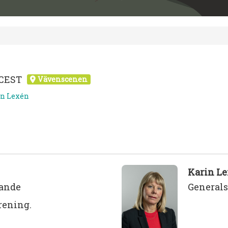
5 CEST
Vävenscenen
in Lexén
Karin L
rande
Generals
rening.