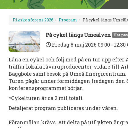
Rikskonferens 2026
Program
På cykel längs Umeäl
På cykel längs Umeälven
Har pas
Fredag 8 maj 2026
09:00 - 12:3
Låna en cykel och följ med på en tur upp efter
träffar lokala råvaruproducenter, vidare till A
Baggböle samt besök på Umeå Energicentrum.
Turen pågår under förmiddagen fredagen den 
konferensprogrammet börjar.
*Cykelturen är ca 2 mil totalt
Detaljerat program publiceras under våren.
Föranmälan krävs. Att delta på utflykten är gra