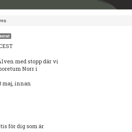
ven
serat
0 CEST
 Älven med stopp där vi
rboretum Norr i
8 maj, innan
tis för dig som är