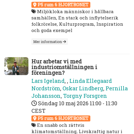
P5 rum 6 HJORTRONET
Miljökloka människor i hållbara
samhällen, En stark och inflytelserik
folkrörelse, Kulturprogram, Inspiration
och goda exempel
Mer information
Hur arbetar vi med
industriomställningen i
föreningen?
Lars Igeland
,
,
Linda Ellegaard
Nordström
,
Oskar Lindberg
,
Pernilla
Johansson
,
Torgny Forsgren
Söndag 10 maj 2026
11:00 - 11:30
CEST
P5 rum 6 HJORTRONET
En snabb och rättvis
klimatomställning, Livskraftig natur i