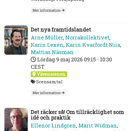
Mer information
Det nya framtidslandet
Arne Müller
,
Norrakollektivet
,
Karin Lexén
,
Karin Kvarfordt Niia
,
Mattias Näsman
Lördag 9 maj 2026
09:15 - 10:30
CEST
Vävenscenen
Scensamtal
Mer information
Det räcker så! Om tillräcklighet som
idé och praktik
Ellenor Lindgren
,
Marit Widman
,