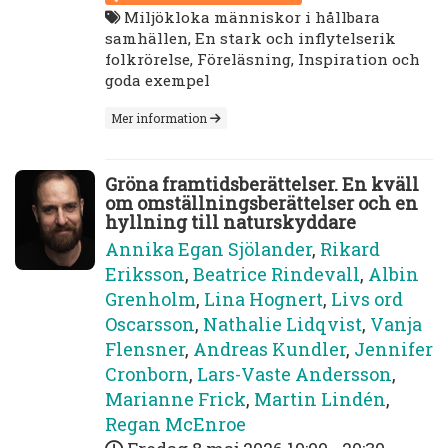
Miljökloka människor i hållbara
samhällen, En stark och inflytelserik
folkrörelse, Föreläsning, Inspiration och
goda exempel
Mer information
Gröna framtidsberättelser. En kväll
om omställningsberättelser och en
hyllning till naturskyddare
Annika Egan Sjölander
,
Rikard
Eriksson
,
Beatrice Rindevall
,
Albin
Grenholm
,
Lina Hognert
,
Livs ord
Oscarsson
,
Nathalie Lidqvist
,
Vanja
Flensner
,
Andreas Kundler
,
Jennifer
Cronborn
,
Lars-Vaste Andersson
,
Marianne Frick
,
Martin Lindén
,
Regan McEnroe