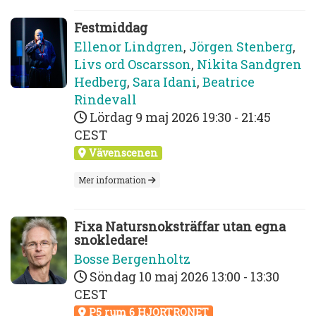
Festmiddag
Ellenor Lindgren
,
Jörgen Stenberg
,
Livs ord Oscarsson
,
Nikita Sandgren
Hedberg
,
Sara Idani
,
Beatrice
Rindevall
Lördag 9 maj 2026
19:30 - 21:45
CEST
Vävenscenen
Mer information
Fixa Natursnoksträffar utan egna
snokledare!
Bosse Bergenholtz
Söndag 10 maj 2026
13:00 - 13:30
CEST
P5 rum 6 HJORTRONET