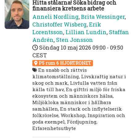
Hitta stålarna! Söka bidrag och
finansiera kretsens arbete
Anneli Nordling
,
Brita Wessinger
,
Christoffer Wisberg
,
Erik
Lorentsson
,
Lillian Lundin
,
Staffan
Andrén
,
Sten Jonsson
Söndag 10 maj 2026
09:00 - 09:50
CEST
P5 rum 6 HJORTRONET
En snabb och rättvis
klimatomställning, Livskraftig natur i
skog och mark, Livfulla vatten från
källa till hav, En giftfri miljö för friska
ekosystem och människors hälsa,
Miljökloka människor i hållbara
samhällen, En stark och inflytelserik
folkrörelse, Workshop, Inspiration och
goda exempel, Fördjupning,
Erfarenhetsutbyte