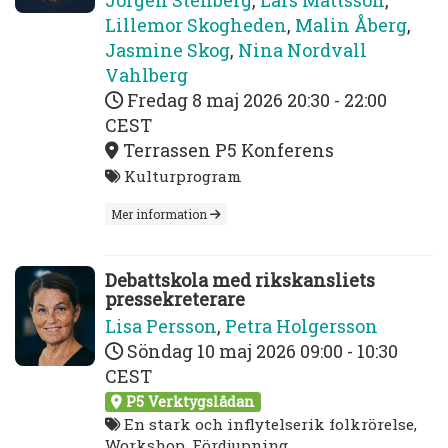
Jörgen Stenberg
,
Lars Mattsson
,
Lillemor Skogheden
,
Malin Åberg
,
Jasmine Skog
,
Nina Nordvall
Vahlberg
Fredag 8 maj 2026
20:30 - 22:00
CEST
Terrassen P5 Konferens
Kulturprogram
Mer information
Debattskola med rikskansliets
pressekreterare
Lisa Persson
,
Petra Holgersson
Söndag 10 maj 2026
09:00 - 10:30
CEST
P5 Verktygslådan
En stark och inflytelserik folkrörelse,
Workshop, Fördjupning