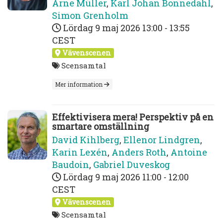
Arne Müller
,
Karl Johan Bonnedahl
,
Simon Grenholm
Lördag 9 maj 2026
13:00 - 13:55
CEST
Vävenscenen
Scensamtal
Mer information
Effektivisera mera! Perspektiv på en
smartare omställning
David Kihlberg
,
Ellenor Lindgren
,
Karin Lexén
,
Anders Roth
,
Antoine
Baudoin
,
Gabriel Duveskog
Lördag 9 maj 2026
11:00 - 12:00
CEST
Vävenscenen
Scensamtal