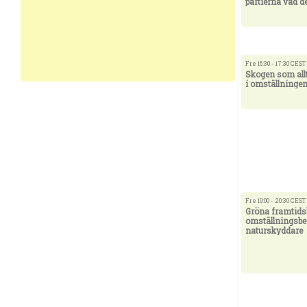
partierna vad d
Fre 16:30 - 17:30 CEST
Skogen som all
i omställninge
Fre 19:00 - 20:30 CEST
Gröna framtidsb
omställningsberä
naturskyddare