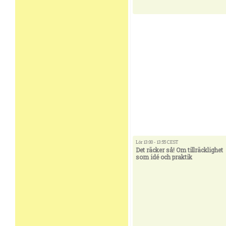
Lör 13:00 - 13:55 CEST
Det räcker så! Om tillräcklighet
som idé och praktik